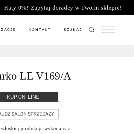
Raty 0%! Zapytaj doradcy w Twoim sklepie!
IZACJE
KONTAKT
SZUKAJ
zacje meble na wymiar
Salony sprzedaży
 wg tkanin
Tkaniny
urko LE V169/A
Kuchnie
Biuro
 włoskiej produkcji, wykonany z