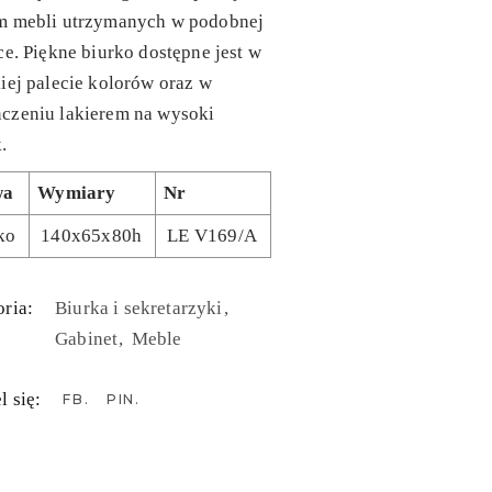
m mebli utrzymanych w podobnej
ce. Piękne biurko dostępne jest w
iej palecie kolorów oraz w
czeniu lakierem na wysoki
.
wa
Wymiary
Nr
ko
140x65x80h
LE V169/A
ria:
Biurka i sekretarzyki
Gabinet
Meble
l się:
FB
PIN