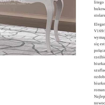
liteg
bukow
stolar
Elegan
V169/A
wymag
się es
połąc
rzeźb
biurk
szufla
ozdob
biurk
romant
Najlep
nowoc