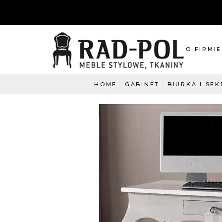
O FIRMIE
HOME
GABINET
BIURKA I SE
O nas
Blog
Aktualnośc
O co pyta
Napisz do