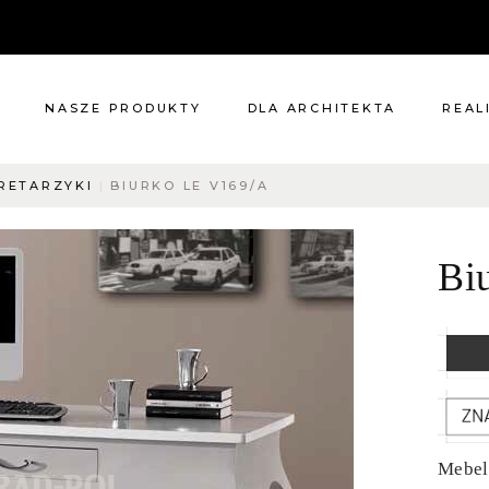
NASZE PRODUKTY
DLA ARCHITEKTA
REAL
KRETARZYKI
BIURKO LE V169/A
Meble
Reali
Pomieszczenia
Meble
Bi
i
Oświetlenie
cie?
Renowacje
 nas
Kuchnie
Dodatki
Tkaniny
Katalog
Mebel