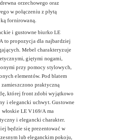
o drewna orzechowego oraz
ego w połączeniu z płytą
ską fornirowaną.
ckie i gustowne biurko LE
 to propozycja dla najbardziej
ających. Mebel charakteryzuje
tetycznymi, giętymi nogami,
zonymi przy pomocy stylowych,
ionych elementów. Pod blatem
a zamieszczono praktyczną
dę, której front zdobi wyjątkowo
ny i elegancki uchwyt. Gustowne
o włoskie LE V169/A ma
yczny i elegancki charakter.
iej będzie się prezentować w
zesnym lub eleganckim pokoju,