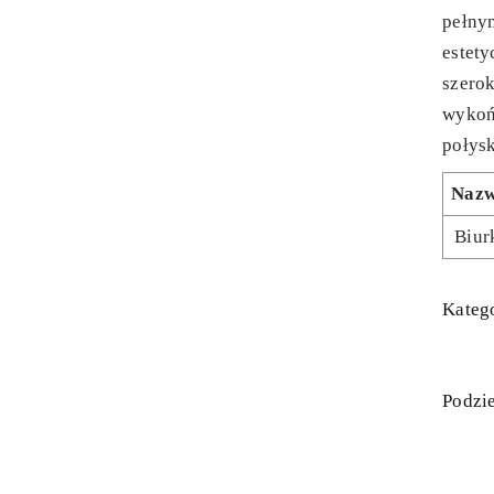
pełny
estety
szerok
wykoń
połysk
Naz
Biur
Katego
Podzie