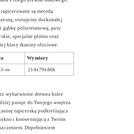
 tapicerowane są metodą
zesną, stosujemy doskonałej
i gąbkę poliuretanową, pasy
rskie, specjalne płótno oraz
ej klasy tkaniny obiciowe.
wa
Wymiary
 3-os
214x79x86h
rz wybarwienie drewna które
dziej pasuje do Twojego wnętrza
kaninę tapicerską podkreślająca
piękno i konweniującą z Twoim
szczeniem. Dopełnieniem