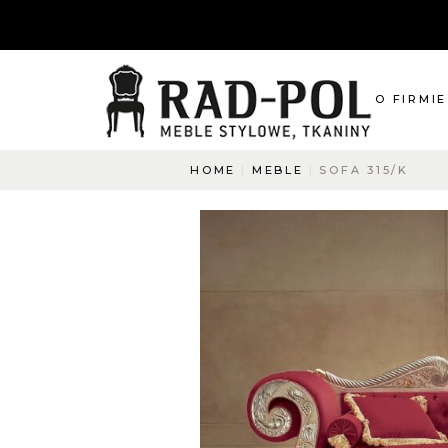
O FIRMIE
HOME
MEBLE
SOFA 315/K
O nas
Blog
Aktualnośc
O co pyta
Napisz do