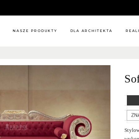
NASZE PRODUKTY
DLA ARCHITEKTA
REAL
Meble
Reali
Pomieszczenia
Meble
So
i
Oświetlenie
cie?
Renowacje
 nas
Kuchnie
Dodatki
Tkaniny
Katalog
Stylow
wykon