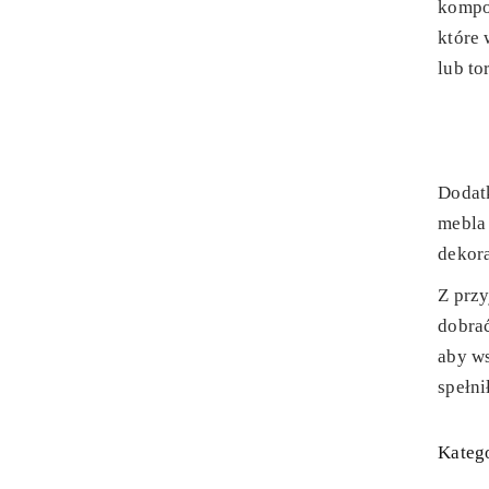
kompo
które
lub to
Dodat
mebla
dekor
Z prz
dobrać
aby ws
spełni
Katego