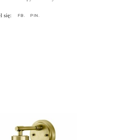
l się:
FB
PIN