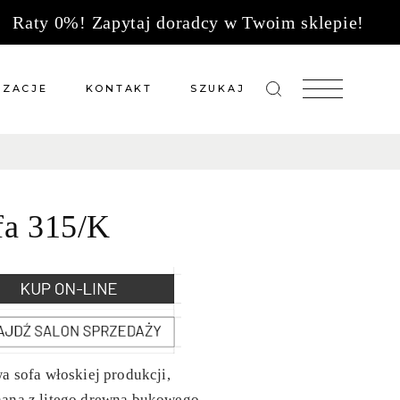
Raty 0%! Zapytaj doradcy w Twoim sklepie!
IZACJE
KONTAKT
SZUKAJ
zacje meble na wymiar
Salony sprzedaży
 wg tkanin
Tkaniny
fa 315/K
Kuchnie
Biuro
a sofa włoskiej produkcji,
ana z litego drewna bukowego.