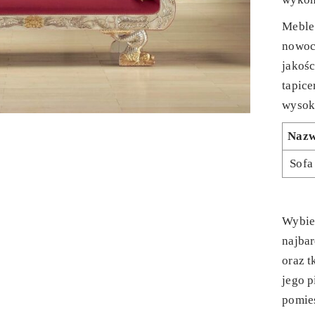
Meble
nowoc
jakośc
tapice
wysoki
Naz
Sofa
Wybie
najbar
oraz t
jego 
pomie