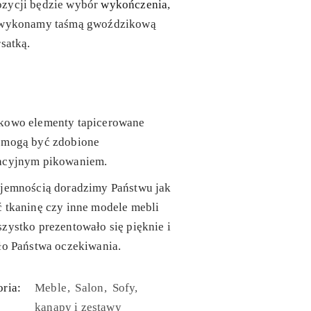
zycji będzie wybór
wykończenia
,
 wykonamy taśmą gwoździkową
rsatką.
kowo elementy tapicerowane
 mogą być zdobione
acyjnym pikowaniem.
yjemnością doradzimy Państwu jak
 tkaninę czy inne modele mebli
zystko prezentowało się pięknie i
ło Państwa oczekiwania.
ria:
Meble
Salon
Sofy,
kanapy i zestawy