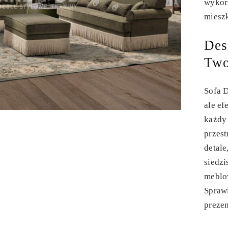
wykor
miesz
Des
Two
Sofa D
ale ef
każdy 
przest
detale
siedzi
meblo
Sprawi
prezen