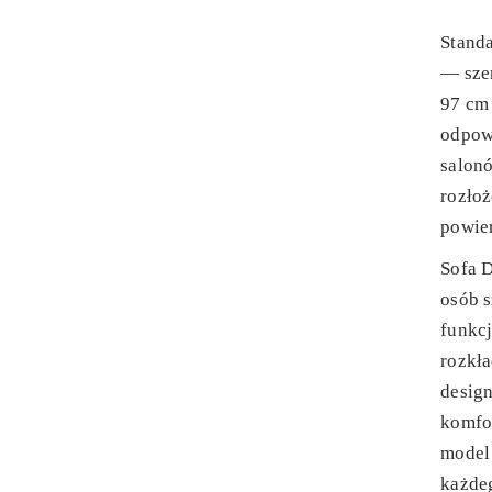
Stand
— szer
97 cm 
odpow
salonó
rozłoż
powier
Sofa D
osób 
funkcj
rozkł
design
komfo
model 
każde