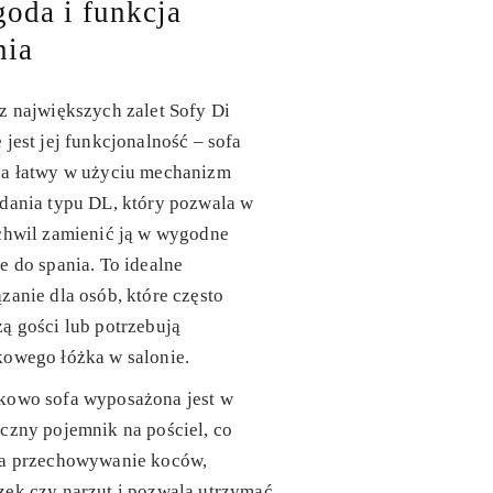
oda i funkcja
nia
z największych zalet
Sofy Di
e
jest jej funkcjonalność – sofa
da łatwy w użyciu mechanizm
dania typu DL, który pozwala w
chwil zamienić ją w wygodne
e do spania. To idealne
zanie dla osób, które często
ą gości lub potrzebują
kowego łóżka w salonie.
kowo sofa wyposażona jest w
yczny
pojemnik na pościel
, co
ia przechowywanie koców,
ek czy narzut i pozwala utrzymać