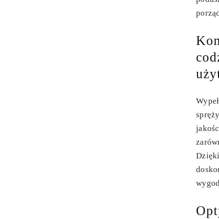
porzą
Kom
cod
uży
Wypełn
spręży
jakośc
zarówn
Dzięki
doskon
wygodę
Opt