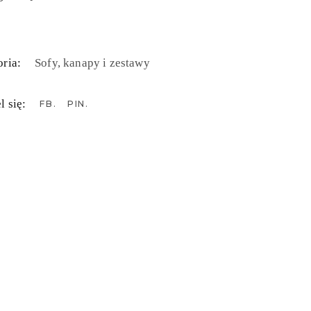
ria:
Sofy, kanapy i zestawy
l się:
FB
PIN