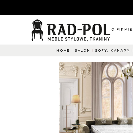
O FIRMIE
HOME
SALON
SOFY, KANAPY 
O nas
Blog
Aktualnośc
O co pyta
Napisz do