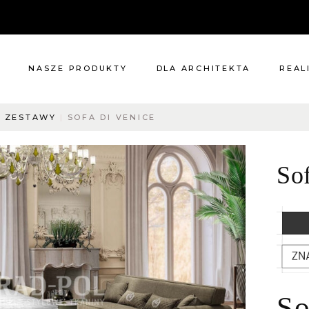
NASZE PRODUKTY
DLA ARCHITEKTA
REAL
I ZESTAWY
SOFA DI VENICE
Meble
Reali
Pomieszczenia
Meble
So
i
Oświetlenie
cie?
Renowacje
 nas
Kuchnie
Dodatki
Tkaniny
Katalog
So