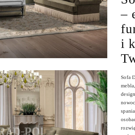
– 
fu
i 
Tw
Sofa D
mebla,
design
nowoc
spani
osobac
rozwi