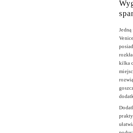
Wyg
spa
Jedną 
Venic
posia
rozkła
kilka 
miejsc
rozwią
goszcz
dodat
Dodat
prakt
ułatw
podusz