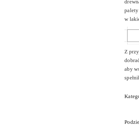
drewn
palet
w laki
Z prz
dobra
aby ws
spełni
Katego
Podzie