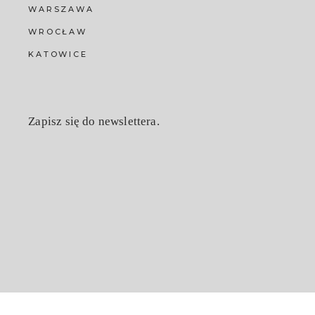
WARSZAWA
WROCŁAW
KATOWICE
Zapisz się do newslettera.