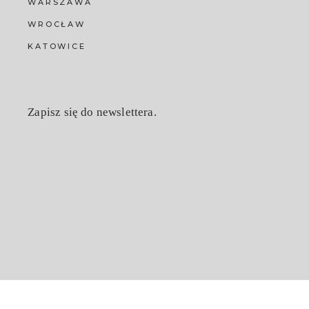
WARSZAWA
WROCŁAW
KATOWICE
Zapisz się do newslettera.