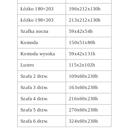
Łóżko 180×203
196x212x130h
Łóżko 198×203
213x212x130h
Szafka nocna
59x42x54h
Komoda
150x51x80h
Komoda wysoka
59x42x131h
Lustro
115x2x102h
Szafa 2 drzw.
109x60x230h
Szafa 3 drzw.
163x60x230h
Szafa 4 drzw.
216x60x230h
Szafa 5 drzw.
270x60x230h
Szafa 6 drzw.
324x60x230h