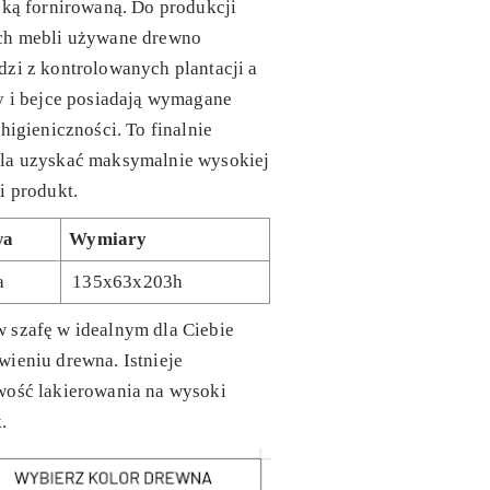
ską fornirowaną. Do produkcji
ch mebli używane drewno
zi z kontrolowanych plantacji a
y i bejce posiadają wymagane
 higieniczności. To finalnie
la uzyskać maksymalnie wysokiej
i produkt.
wa
Wymiary
a
135x63x203h
 szafę w idealnym dla Ciebie
ieniu drewna. Istnieje
wość lakierowania na wysoki
.