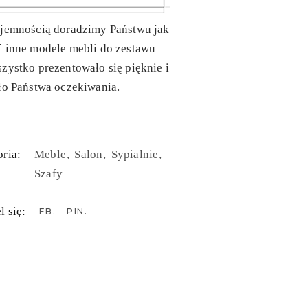
yjemnością doradzimy Państwu jak
ć inne modele mebli do zestawu
zystko prezentowało się pięknie i
ło Państwa oczekiwania.
ria:
Meble
Salon
Sypialnie
Szafy
l się:
FB
PIN