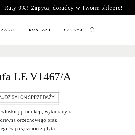
Raty 0%! Zapytaj doradcy w Twoim sklepie!
IZACJE
KONTAKT
SZUKAJ
zacje meble na wymiar
Salony sprzedaży
 wg tkanin
Tkaniny
afa LE V1467/A
Kuchnie
Biuro
 włoskiej produkcji, wykonany z
o drewna orzechowego oraz
ego w połączeniu z płytą