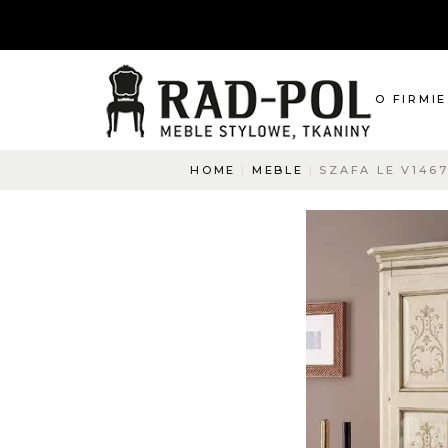
O FIRMIE
HOME
MEBLE
SZAFA LE V1467
O nas
Blog
Aktualnośc
O co pyta
Napisz do