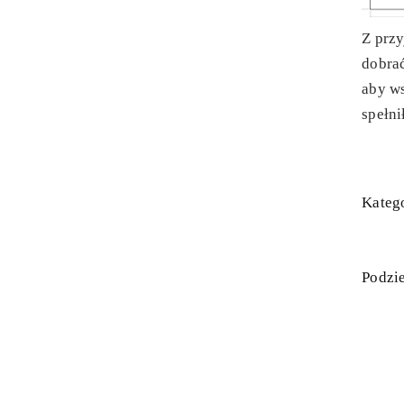
Z prz
dobra
aby ws
spełni
Katego
Podzie