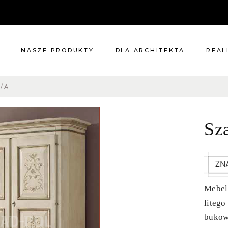
NASZE PRODUKTY
DLA ARCHITEKTA
REAL
/A
Meble
Reali
Pomieszczenia
Meble
Sz
i
Oświetlenie
cie?
Renowacje
 nas
Kuchnie
Dodatki
Tkaniny
Mebel
Katalog
liteg
bukow