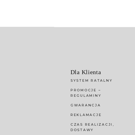
Dla Klienta
SYSTEM RATALNY
PROMOCJE –
REGULAMINY
GWARANCJA
REKLAMACJE
CZAS REALIZACJI,
DOSTAWY