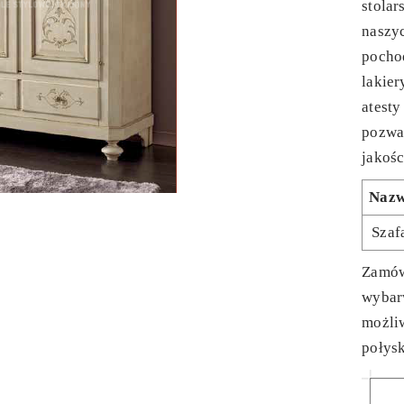
stolar
naszy
pochod
lakier
atesty
pozwa
jakośc
Naz
Szaf
Zamów
wybarw
możli
połysk