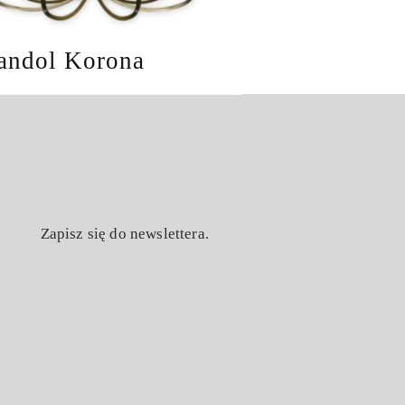
andol Korona
Zapisz się do newslettera.