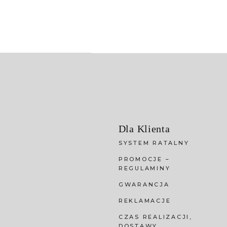
Dla Klienta
SYSTEM RATALNY
PROMOCJE –
REGULAMINY
GWARANCJA
REKLAMACJE
CZAS REALIZACJI,
DOSTAWY