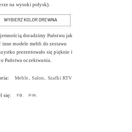
erze na wysoki połysk).
yjemnością doradzimy Państwu jak
ć inne modele mebli do zestawu
zystko prezentowało się pięknie i
ło Państwa oczekiwania.
ria:
Meble
Salon
Szafki RTV
l się:
FB
PIN