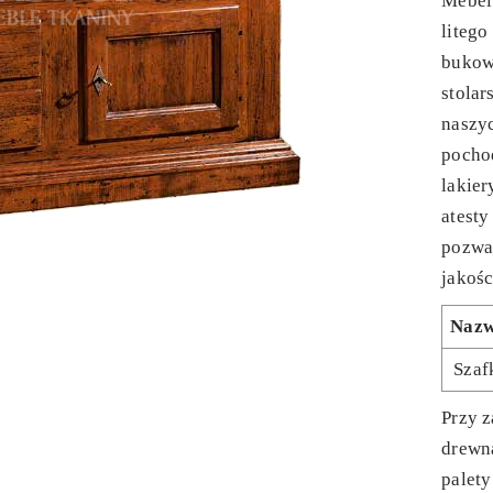
Mebel
liteg
bukow
stolar
naszy
pochod
lakier
atesty
pozwa
jakośc
Naz
Szaf
Przy z
drewn
palet