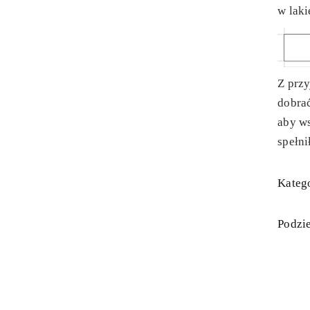
w laki
Z prz
dobra
aby ws
spełni
Katego
Podzie