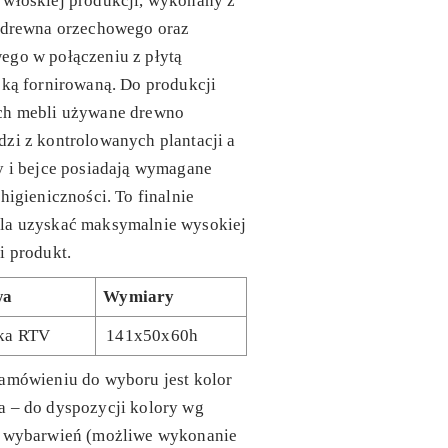
 włoskiej produkcji, wykonany z
o drewna orzechowego oraz
ego w połączeniu z płytą
ską fornirowaną. Do produkcji
ch mebli używane drewno
zi z kontrolowanych plantacji a
y i bejce posiadają wymagane
 higieniczności. To finalnie
la uzyskać maksymalnie wysokiej
i produkt.
wa
Wymiary
ka RTV
141x50x60h
amówieniu do wyboru jest kolor
a – do dyspozycji kolory wg
y wybarwień (możliwe wykonanie