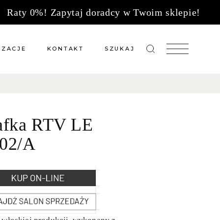
Raty 0%! Zapytaj doradcy w Twoim sklepie!
IZACJE
KONTAKT
SZUKAJ
zacje meble na wymiar
Salony sprzedaży
 wg tkanin
Tkaniny
afka RTV LE
Kuchnie
Biuro
02/A