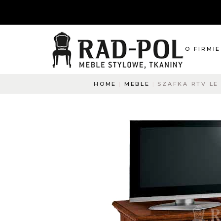
O FIRMIE
HOME
MEBLE
SZAFKA RTV LE
O nas
Blog
Aktualnośc
O co pyta
Napisz do