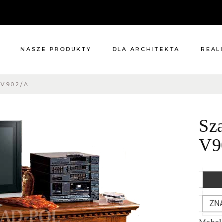
NASZE PRODUKTY
DLA ARCHITEKTA
REAL
 V902/A
Meble
Reali
Pomieszczenia
Meble
Sz
i
Oświetlenie
cie?
Renowacje
V9
 nas
Kuchnie
Dodatki
Tkaniny
Katalog