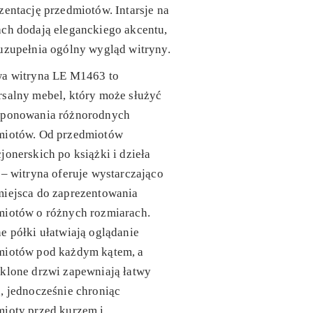
zentację przedmiotów. Intarsje na
ch dodają eleganckiego akcentu,
uzupełnia ogólny wygląd witryny.
wa witryna LE M1463 to
salny mebel, który może służyć
sponowania różnorodnych
miotów. Od przedmiotów
jonerskich po książki i dzieła
 – witryna oferuje wystarczająco
miejsca do zaprezentowania
miotów o różnych rozmiarach.
e półki ułatwiają oglądanie
miotów pod każdym kątem, a
klone drzwi zapewniają łatwy
, jednocześnie chroniąc
mioty przed kurzem i