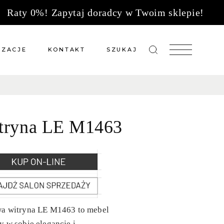
Raty 0%! Zapytaj doradcy w Twoim sklepie!
IZACJE
KONTAKT
SZUKAJ
zacje meble na wymiar
Salony sprzedaży
 wg tkanin
Tkaniny
tryna LE M1463
Kuchnie
Biuro
wa witryna LE M1463 to mebel
y w sobie elegancję i