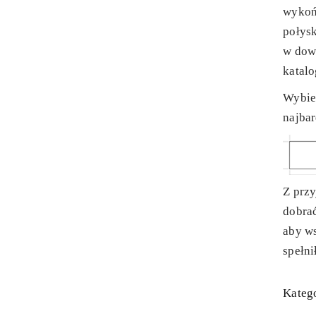
wykoń
połys
w dow
katal
Wybie
najbar
Z prz
dobra
aby ws
spełni
Katego