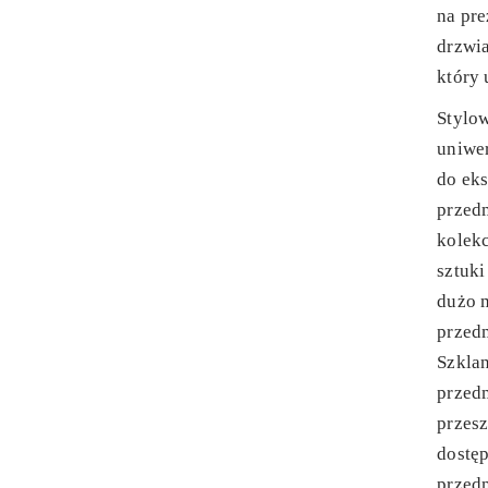
na pre
drzwia
który 
Stylo
uniwer
do ek
przed
kolekc
sztuki
dużo 
przed
Szklan
przed
przesz
dostęp
przed