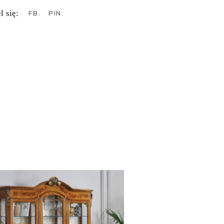
l się:
FB
PIN