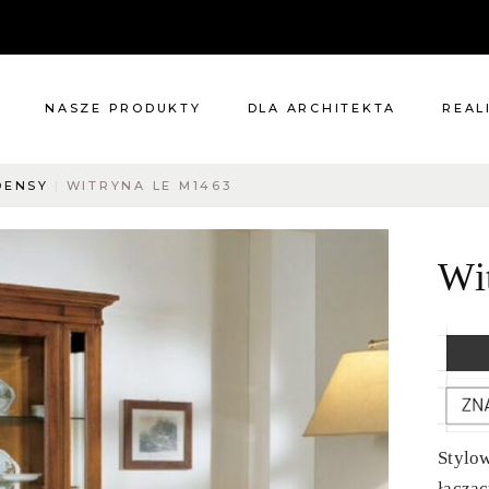
NASZE PRODUKTY
DLA ARCHITEKTA
REAL
DENSY
WITRYNA LE M1463
Meble
Reali
Pomieszczenia
Meble
Wi
i
Oświetlenie
cie?
Renowacje
 nas
Kuchnie
Dodatki
Tkaniny
Katalog
Stylo
łącząc