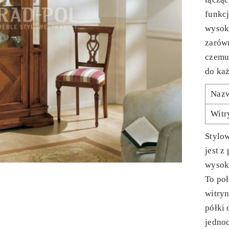
funkcj
wysoki
zarówn
czemu
do ka
Naz
Witr
Stylo
jest z
wysok
To po
witryn
półki
jedno