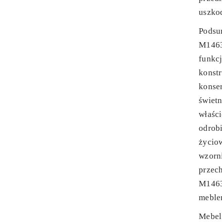
uszko
Podsu
M1463 
funkcj
konstr
konser
świetn
właści
odrobi
życio
wzorni
przec
M1463
meblem
Mebel 