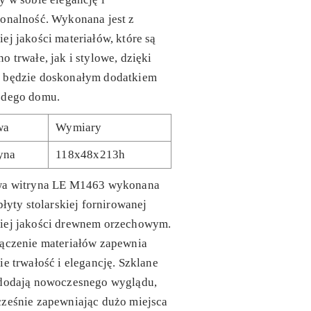
onalność. Wykonana jest z
ej jakości materiałów, które są
o trwałe, jak i stylowe, dzięki
 będzie doskonałym dodatkiem
żdego domu.
wa
Wymiary
yna
118x48x213h
wa witryna LE M1463 wykonana
 płyty stolarskiej fornirowanej
iej jakości drewnem orzechowym.
łączenie materiałów zapewnia
ie trwałość i elegancję. Szklane
 dodają nowoczesnego wyglądu,
cześnie zapewniając dużo miejsca