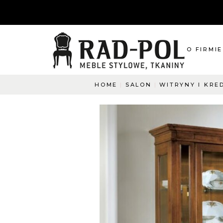
O FIRMIE
HOME
SALON
WITRYNY I KRE
O nas
Blog
Aktualnośc
O co pyta
Napisz do