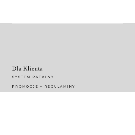
Dla Klienta
SYSTEM RATALNY
PROMOCJE – REGULAMINY
GWARANCJA
REKLAMACJE
CZAS REALIZACJI, DOSTAWY
FORMA PŁATNOŚCI
POLITYKA PRYWATNOŚCI (RODO)