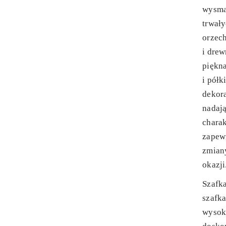
wysma
trwały
orzec
i drew
piękna
i pół
dekora
nadaj
charak
zapewn
zmiany
okazji
Szafk
szafk
wysoki