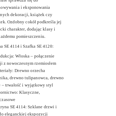
ale sprawdza się do
howywania i eksponowania
nych dekoracji, książek czy
ek. Ozdobny cokół podkreśla jej
cki charakter, dodając klasy i
 każdemu pomieszczeniu.
a SE 4114 i Szafka SE 4120:
dukcja: Włoska – połączenie
cji z nowoczesnym rzemiosłem
teriały: Drewno orzecha
nika, drewno tulipanowca, drewno
 – trwałość i wyjątkowy styl
ornictwo: Klasyczne,
czasowe
ryna SE 4114: Szklane drzwi i
do eleganckiej ekspozycji