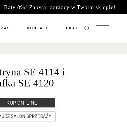
Raty 0%! Zapytaj doradcy w Twoim sklepie!
IZACJE
KONTAKT
SZUKAJ
zacje meble na wymiar
Salony sprzedaży
 wg tkanin
Tkaniny
tryna SE 4114 i
Kuchnie
Biuro
afka SE 4120