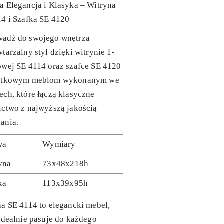
 Elegancja i Klasyka – Witryna
4 i Szafka SE 4120
adź do swojego wnętrza
tarzalny styl dzięki
witrynie 1-
owej SE 4114
oraz
szafce SE 4120
ątkowym meblom wykonanym we
ch, które łączą klasyczne
ictwo z najwyższą jakością
ania.
wa
Wymiary
yna
73x48x218h
ka
113x39x95h
na SE 4114
to elegancki mebel,
idealnie pasuje do każdego