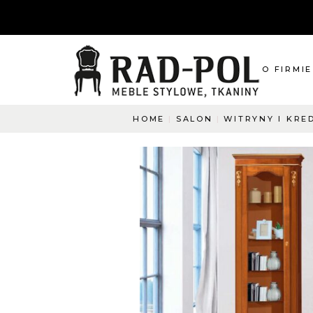
O FIRMIE
HOME
SALON
WITRYNY I KRE
O nas
Blog
Aktualnośc
O co pyta
Napisz do