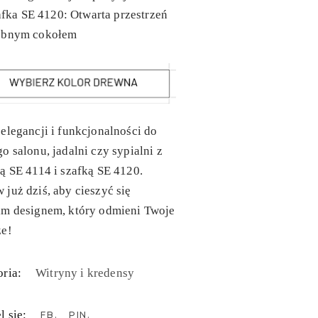
fka SE 4120: Otwarta przestrzeń
obnym cokołem
elegancji i funkcjonalności do
o salonu, jadalni czy sypialni z
ą SE 4114 i szafką SE 4120.
już dziś, aby cieszyć się
im designem, który odmieni Twoje
ze!
ria:
Witryny i kredensy
l się:
FB
PIN