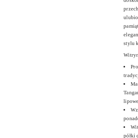
doskon
przec
ulubio
pamiąt
elegan
stylu
Witryn
Pro
trady
Ma
Tanga
lipowe
Wz
ponad
Wit
półki 