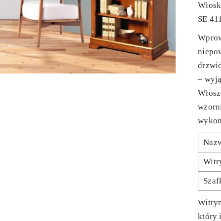
Włoska
SE 411
Wprow
niepow
drzwi
– wyj
Włosze
wzorn
wykon
Naz
Witr
Szaf
Witry
który 