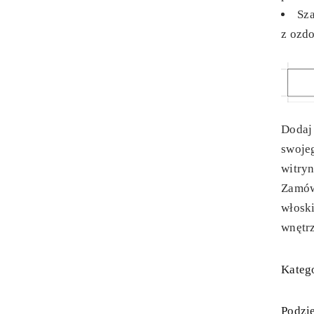
Sza
z ozd
Dodaj 
swojeg
witryn
Zamów 
włosk
wnętr
Katego
Podzie