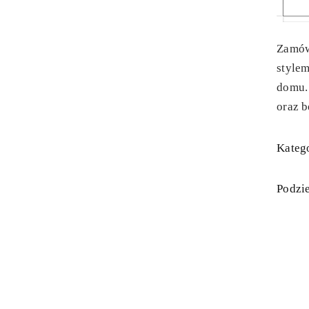
Zamów
style
domu.
oraz b
Katego
Podzie