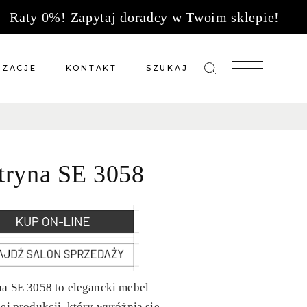
Raty 0%! Zapytaj doradcy w Twoim sklepie!
IZACJE
KONTAKT
SZUKAJ
zacje meble na wymiar
Salony sprzedaży
 wg tkanin
Tkaniny
tryna SE 3058
Kuchnie
Biuro
a SE 3058 to elegancki mebel
ej produkcji, który wyróżnia się