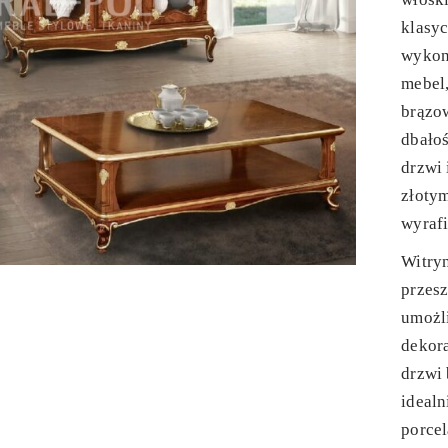
klasy
wykona
mebel,
brązo
dbałoś
drzwi 
złotym
wyraf
Witry
przesz
umożli
dekor
drzwi 
idealn
porcel