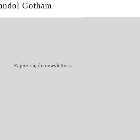
andol Gotham
Zapisz się do newslettera.