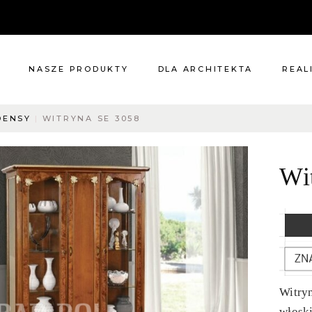
NASZE PRODUKTY
DLA ARCHITEKTA
REAL
DENSY
WITRYNA SE 3058
Meble
Reali
Pomieszczenia
Meble
Wi
i
Oświetlenie
cie?
Renowacje
 nas
Kuchnie
Dodatki
Tkaniny
Katalog
Witryn
włoski