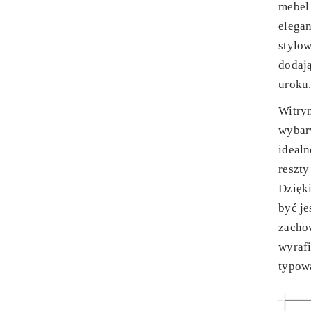
mebel 
elegan
stylow
dodaj
uroku
Witry
wybar
idealn
reszty
Dzięki
być je
zacho
wyrafi
typową