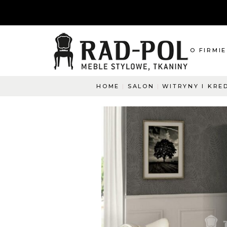
O FIRMIE
HOME
SALON
WITRYNY I KRE
O nas
Blog
Aktualnośc
O co pyta
Napisz do