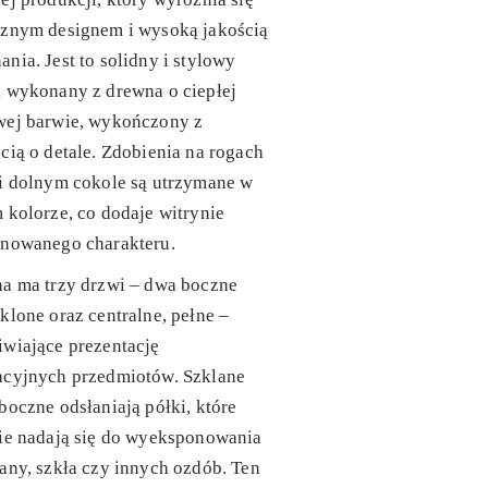
cznym designem i wysoką jakością
nia. Jest to solidny i stylowy
 wykonany z drewna o ciepłej
wej barwie, wykończony z
cią o detale. Zdobienia na rogach
i dolnym cokole są utrzymane w
 kolorze, co dodaje witrynie
inowanego charakteru.
na ma trzy drzwi – dwa boczne
klone oraz centralne, pełne –
wiające prezentację
acyjnych przedmiotów. Szklane
boczne odsłaniają półki, które
ie nadają się do wyeksponowania
any, szkła czy innych ozdób. Ten