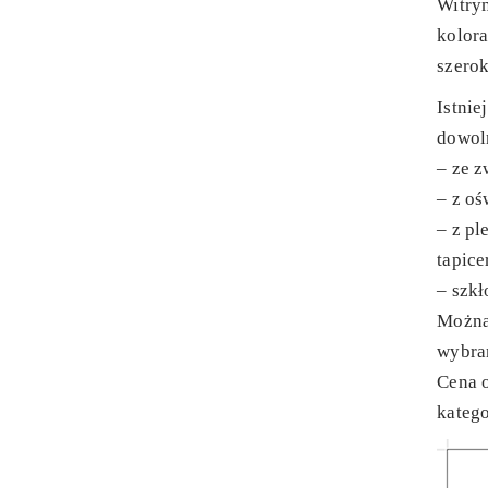
Witryn
kolor
szerok
Istni
dowoln
– ze 
– z oś
– z pl
tapic
– szk
Można
wybra
Cena o
katego