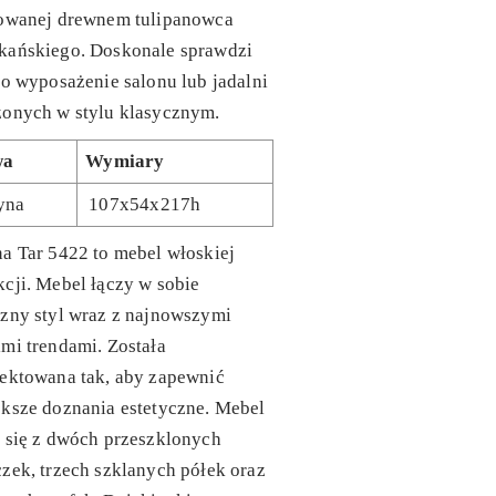
rowanej drewnem tulipanowca
kańskiego. Doskonale sprawdzi
ko wyposażenie salonu lub jadalni
zonych w stylu klasycznym.
wa
Wymiary
yna
107x54x217h
a Tar 5422 to mebel włoskiej
cji. Mebel łączy w sobie
zny styl wraz z najnowszymi
mi trendami. Została
jektowana tak, aby zapewnić
ksze doznania estetyczne. Mebel
 się z dwóch przeszklonych
zek, trzech szklanych półek oraz