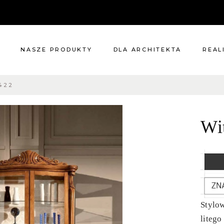
NASZE PRODUKTY
DLA ARCHITEKTA
REAL
422
Meble
Reali
Pomieszczenia
Meble
Wi
i
Oświetlenie
cie?
Renowacje
 nas
Kuchnie
Dodatki
Tkaniny
Katalog
Stylow
litego