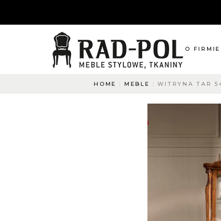
O FIRMIE
HOME
MEBLE
WITRYNA TAR 5
O nas
Blog
Aktualnośc
O co pyta
Napisz do