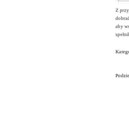
Z prz
dobra
aby ws
spełni
Katego
Podzie