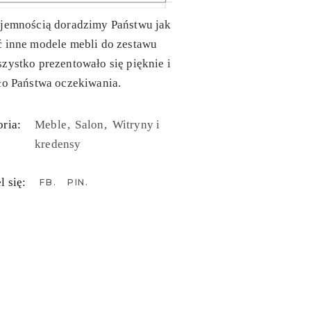
yjemnością doradzimy Państwu jak
ć inne modele mebli do zestawu
zystko prezentowało się pięknie i
ło Państwa oczekiwania.
ria:
Meble
Salon
Witryny i
kredensy
l się:
FB
PIN