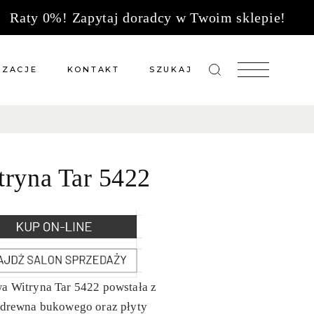
Raty 0%! Zapytaj doradcy w Twoim sklepie!
IZACJE
KONTAKT
SZUKAJ
zacje meble na wymiar
Salony sprzedaży
 wg tkanin
Tkaniny
tryna Tar 5422
Kuchnie
Biuro
a Witryna Tar 5422 powstała z
 drewna bukowego oraz płyty