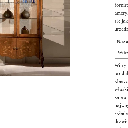
forni
amery
się ja
urząd
Naz
Witr
Witryn
produk
klasyc
włoski
zapro
najwię
składa
drzwic