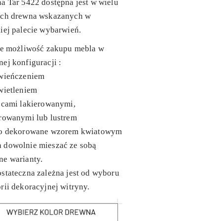
a Tar 5422 dostępna jest w wielu
ach drewna wskazanych w
iej palecie wybarwień.
eje możliwość zakupu mebla w
ej konfiguracji :
zwieńczeniem
wietleniem
ecami lakierowanymi,
erowanymi lub lustrem
ło dekorowane wzorem kwiatowym
 dowolnie mieszać ze sobą
ne warianty.
stateczna zależna jest od wyboru
rii dekoracyjnej witryny.