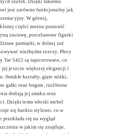
nych szafek. Dzięki takiemu
wi jest zarówno funkcjonalny jak
ezentacyjny. W górnej,
klonej części można postawić
tną zastawę, porcelanowe figurki
dzinne pamiątki, w dolnej zaś
howywać niezbędne rzeczy. Plecy
y Tar 5422 są tapicerowane, co
 jej jeszcze większej elegancji i
u. Smukłe kształty, gięte nóżki,
e gałki oraz bogate, rzeźbione
nia dodają jej smaku oraz
ci. Dzięki temu włoski mebel
tuje się bardzo stylowo, co w
e przekłada się na wygląd
zczenia w jakim się znajduje.