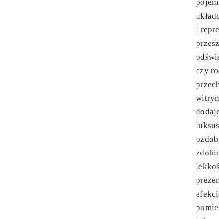
pojem
układo
i repr
przesz
odświę
czy ro
przec
witryn
dodaje
luksus
ozdobn
zdobie
lekkoś
prezen
efekci
pomies