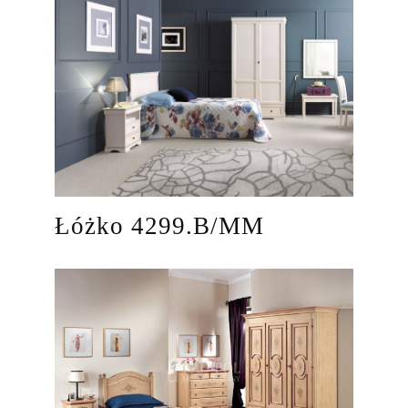
Łóżko 4299.B/MM