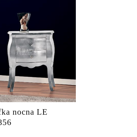
fka nocna LE
856