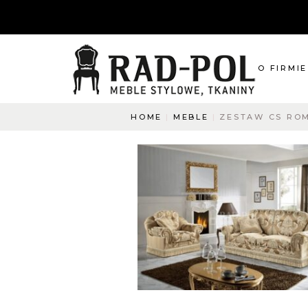
O FIRMIE
HOME
MEBLE
ZESTAW CS RO
O nas
Blog
Aktualnośc
O co pyta
Napisz do