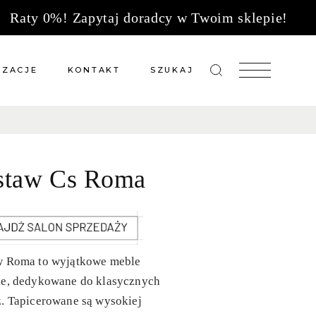
Raty 0%! Zapytaj doradcy w Twoim sklepie!
IZACJE
KONTAKT
SZUKAJ
zacje meble na wymiar
Salony sprzedaży
 wg tkanin
Tkaniny
staw Cs Roma
Kuchnie
Biuro
w Roma to wyjątkowe meble
ie, dedykowane do klasycznych
. Tapicerowane są wysokiej