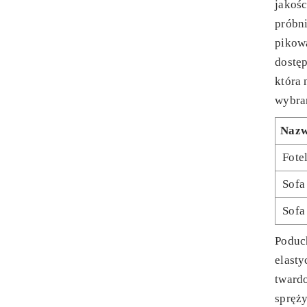
jakośc
próbni
pikow
dostęp
która 
wybra
Naz
Fote
Sofa
Sofa
Poduc
elasty
twardo
spręży