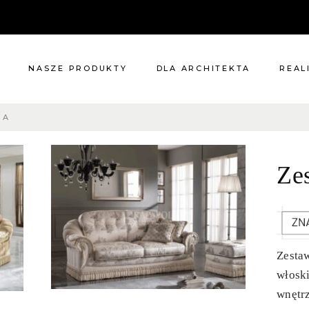
NASZE PRODUKTY
DLA ARCHITEKTA
REAL
MA
Meble
Reali
Pomieszczenia
Meble
Ze
i
Oświetlenie
cie?
Renowacje
 nas
Kuchnie
Dodatki
Tkaniny
Zesta
Katalog
włosk
wnętrz