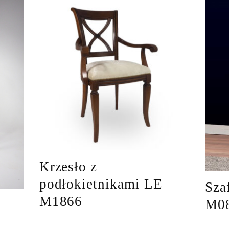
Krzesło z
podłokietnikami LE
Sza
M1866
M0