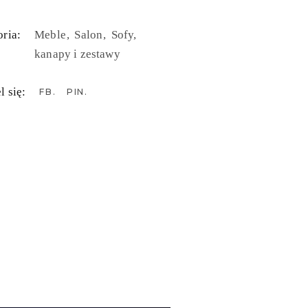
ria:
Meble
Salon
Sofy,
kanapy i zestawy
l się:
FB
PIN