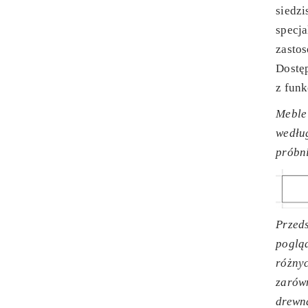
siedzi
specj
zasto
Dostęp
z funk
Meble
wedłu
próbn
Przeds
poglą
różny
zarówn
drewn