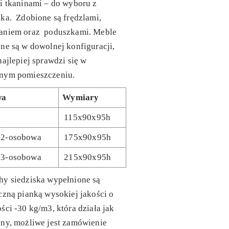
i tkaninami – do wyboru z
ka. Zdobione są frędzlami,
aniem oraz poduszkami. Meble
ne są w dowolnej konfiguracji,
najlepiej sprawdzi się w
nym pomieszczeniu.
wa
Wymiary
l
115x90x95h
 2-osobowa
175x90x95h
 3-osobowa
215x90x95h
hy siedziska wypełnione są
czną pianką wysokiej jakości o
ści -30 kg/m3, która działa jak
ny, możliwe jest zamówienie