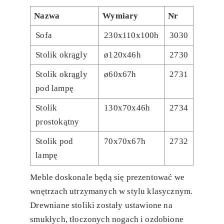
Nazwa
Wymiary
Nr
Sofa
230x110x100h
3030
Stolik okrągly
ø120x46h
2730
Stolik okrągly
ø60x67h
2731
pod lampę
Stolik
130x70x46h
2734
prostokątny
Stolik pod
70x70x67h
2732
lampę
Meble doskonale będą się prezentować we
wnętrzach utrzymanych w stylu klasycznym.
Drewniane stoliki zostały ustawione na
smukłych, tłoczonych nogach i ozdobione