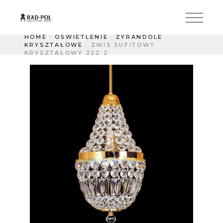
HOME
OŚWIETLENIE
ŻYRANDOLE
KRYSZTAŁOWE
ZWIS SUFITOWY
KRYSZTAŁOWY 222 2