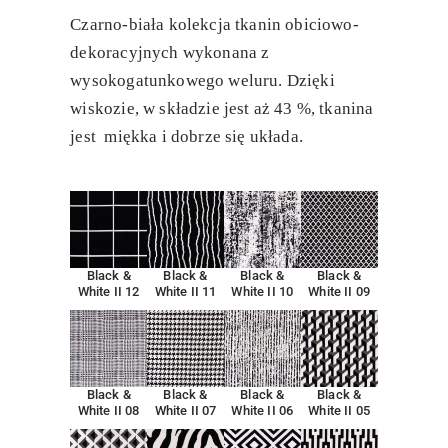
Czarno-biała kolekcja tkanin obiciowo-
dekoracyjnych wykonana z
wysokogatunkowego weluru. Dzięki
wiskozie, w składzie jest aż 43 %, tkanina
jest miękka i dobrze się układa.
Black &
Black &
Black &
Black &
White II 12
White II 11
White II 10
White II 09
Black &
Black &
Black &
Black &
White II 08
White II 07
White II 06
White II 05