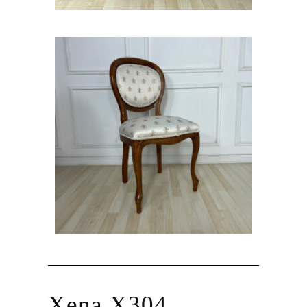
Xena X304