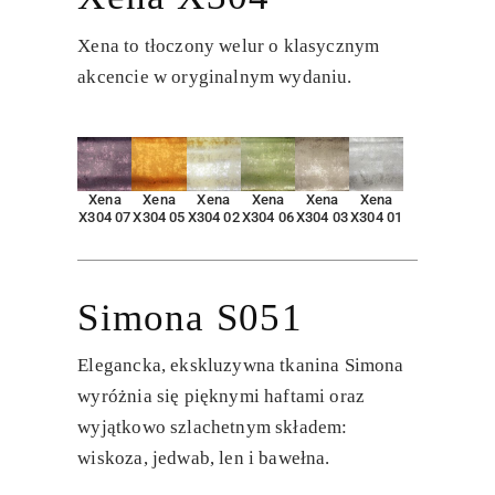
Xena to tłoczony welur o klasycznym
akcencie w oryginalnym wydaniu.
Xena
Xena
Xena
Xena
Xena
Xena
X304 07
X304 05
X304 02
X304 06
X304 03
X304 01
Simona S051
Elegancka, ekskluzywna tkanina Simona
wyróżnia się pięknymi haftami oraz
wyjątkowo szlachetnym składem:
wiskoza, jedwab, len i bawełna.