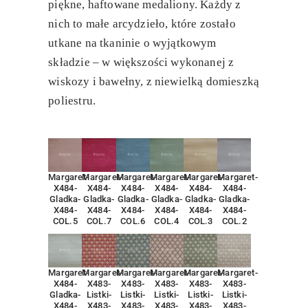
piękne, haftowane medaliony. Każdy z
nich to małe arcydzieło, które zostało
utkane na tkaninie o wyjątkowym
składzie – w większości wykonanej z
wiskozy i bawełny, z niewielką domieszką
poliestru.
Margaret-
Margaret-
Margaret-
Margaret-
Margaret-
Margaret-
X484-
X484-
X484-
X484-
X484-
X484-
Gladka-
Gladka-
Gladka-
Gladka-
Gladka-
Gladka-
X484-
X484-
X484-
X484-
X484-
X484-
COL.5
COL.7
COL.6
COL.4
COL.3
COL.2
Margaret-
Margaret-
Margaret-
Margaret-
Margaret-
Margaret-
X484-
X483-
X483-
X483-
X483-
X483-
Gladka-
Listki-
Listki-
Listki-
Listki-
Listki-
X484-
X483-
X483-
X483-
X483-
X483-