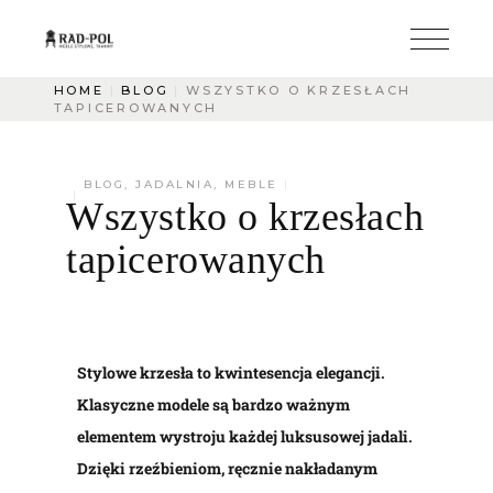
HOME
BLOG
WSZYSTKO O KRZESŁACH
TAPICEROWANYCH
BLOG
,
JADALNIA
,
MEBLE
Wszystko o krzesłach
tapicerowanych
Stylowe krzesła to kwintesencja elegancji.
Klasyczne modele są bardzo ważnym
elementem wystroju każdej luksusowej jadali.
Dzięki rzeźbieniom, ręcznie nakładanym