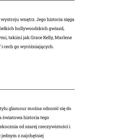
wystroju wnętrz. Jego historia sięga
wielkich hollywoodzkich gwiazd,
i, takimi jak Grace Kelly, Marlene
 i cech go wyróżniających.
stylu glamour można odnosić się do
a światowa historia tego
skocznia od szarej rzeczywistości i
c jednym z najchętniej