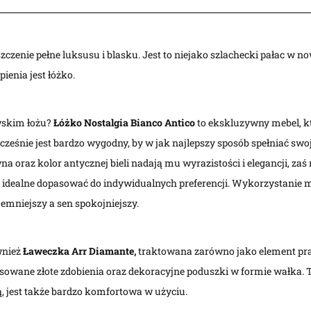
zczenie pełne luksusu i blasku. Jest to niejako szlachecki pałac w
enia jest łóżko.
ewskim łożu?
Łóżko Nostalgia Bianco Antico
to ekskluzywny mebel, 
eśnie jest bardzo wygodny, by w jak najlepszy sposób spełniać sw
a oraz kolor antycznej bieli nadają mu wyrazistości i elegancji, z
idealne dopasować do indywidualnych preferencji. Wykorzystanie m
emniejszy a sen spokojniejszy.
wnież
Ławeczka Arr Diamante
,
traktowana zarówno jako element prak
owane złote zdobienia oraz dekoracyjne poduszki w formie wałka. T
 jest także bardzo komfortowa w użyciu.