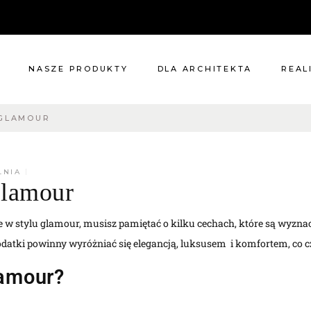
NASZE PRODUKTY
DLA ARCHITEKTA
REAL
 GLAMOUR
Meble
Reali
Pomieszczenia
Meble
i
Oświetlenie
LNIA
Glamour
ie?
Renowacje
 nas
Kuchnie
 w stylu glamour, musisz pamiętać o kilku cechach, które są wyzna
Dodatki
datki powinny wyróżniać się elegancją, luksusem i komfortem, co 
Tkaniny
Katalog
lamour?