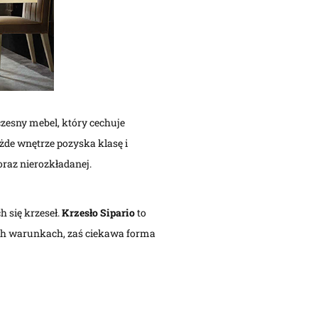
czesny mebel, który cechuje
de wnętrze pozyska klasę i
oraz nierozkładanej.
 się krzeseł.
Krzesło Sipario
to
ch warunkach, zaś ciekawa forma