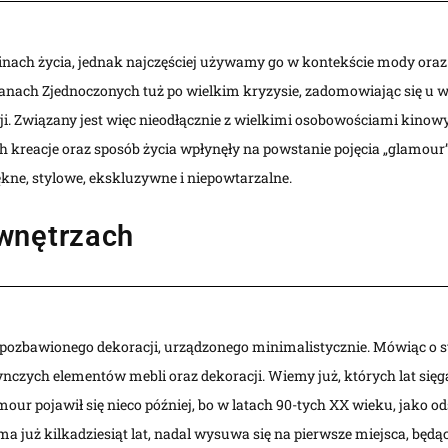
dzinach życia, jednak najczęściej używamy go w kontekście mody oraz 
tanach Zjednoczonych tuż po wielkim kryzysie, zadomowiając się u 
. Związany jest więc nieodłącznie z wielkimi osobowościami kinowym
h kreacje oraz sposób życia wpłynęły na powstanie pojęcia „glamour”
iękne, stylowe, ekskluzywne i niepowtarzalne.
 wnętrzach
za pozbawionego dekoracji, urządzonego minimalistycznie. Mówiąc o 
dynczych elementów mebli oraz dekoracji. Wiemy już, których lat sięg
our pojawił się nieco później, bo w latach 90-tych XX wieku, jako od
ma już kilkadziesiąt lat, nadal wysuwa się na pierwsze miejsca, będą