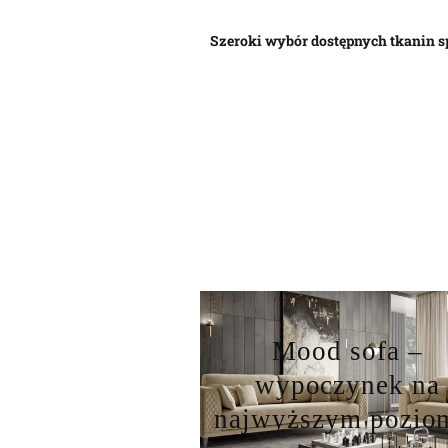
Szeroki wybór dostępnych tkanin sp
Mood sofa –
wypoczynek na
najwyższym pozio