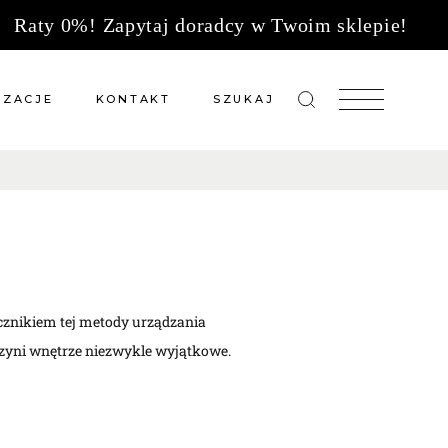
Raty 0%! Zapytaj doradcy w Twoim sklepie!
IZACJE
KONTAKT
SZUKAJ
zacje meble na wymiar
Salony sprzedaży
 wg tkanin
Tkaniny
Kuchnie
Biuro
cznikiem tej metody urządzania
czyni wnętrze niezwykle wyjątkowe.