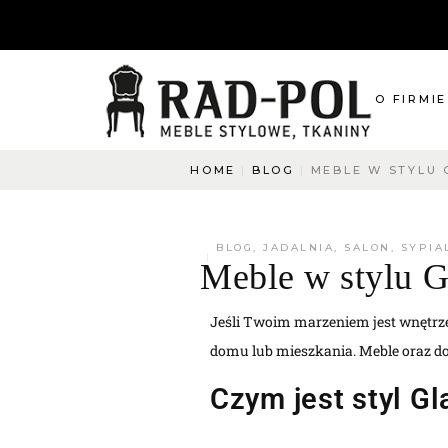
O FIRMIE
HOME
BLOG
MEBLE W STYLU
O nas
Blog
Aktualnośc
BLOG
,
JADALNIA
,
SALON
,
SYPIA
Meble w stylu 
O co pytac
Napisz do
Jeśli Twoim marzeniem jest wnętrze
domu lub mieszkania. Meble oraz do
Czym jest styl G