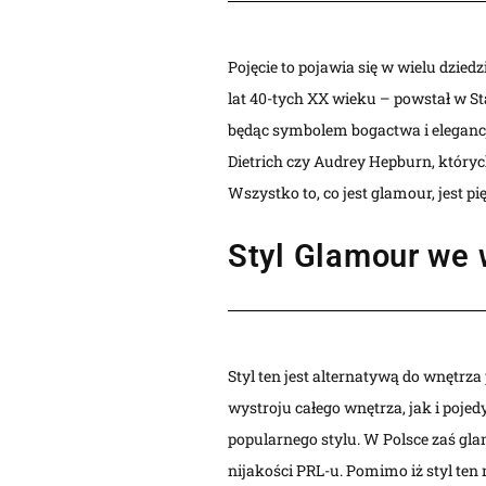
Pojęcie to pojawia się w wielu dzie
lat 40-tych XX wieku – powstał w S
będąc symbolem bogactwa i elegancji
Dietrich czy Audrey Hepburn, któryc
Wszystko to, co jest glamour, jest p
Styl Glamour we
Styl ten jest alternatywą do wnętr
wystroju całego wnętrza, jak i poje
popularnego stylu. W Polsce zaś glam
nijakości PRL-u. Pomimo iż styl ten 