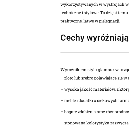
wykorzystywanych w wystrojach wspó
techniczne i stylowe. To dzięki temu
praktyczne, łatwe w pielęgnacji.
Cechy wyróżniają
Wyróżnikiem stylu glamour w urząd
– złoto lub srebro pojawiające się 
– wysoka jakość materiałów, z któr
– meble i dodatki o ciekawych for
– bogate zdobienia oraz różnorodno
– stonowana kolorystyka zazwycza