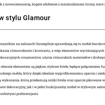
ok z nowoczesnością, bogate zdobienie z minimalizmem formy, stare
w stylu Glamour
wszystkim na salonach! Szczególnie sprawdzają się tu meble baroko
nia różnorodności i kontrastu, a więc elementów wyróżniających ten
dekoracyjnych ornamentów, użycia różnorakich materiałów i drobny
ecnie elementem są piękne, stylowe fotele, będące połączeniem funk
nckiego mebla, który dzięki idealnie wyprofilowanemu oparciu i sie
 wykonania, którą przełamują nóżki fotela oraz oparcie pikowane w 
ment dekoracyjny, jak i w pełni funkcjonalny mebel w stylowym salo
sobistymi preferencjami.