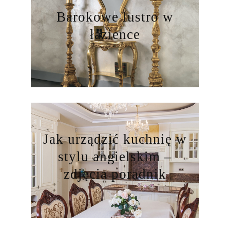
Barokowe lustro w
łazience
Jak urządzić kuchnię w
stylu angielskim –
zdjęcia poradnik