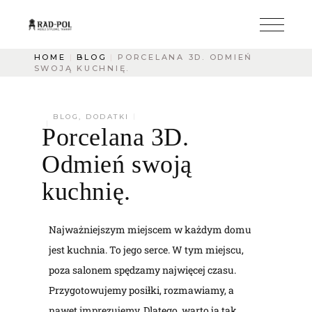
HOME
BLOG
PORCELANA 3D. ODMIEŃ
SWOJĄ KUCHNIĘ.
BLOG
,
DODATKI
Porcelana 3D.
Odmień swoją
kuchnię.
Najważniejszym miejscem w każdym domu
jest kuchnia. To jego serce. W tym miejscu,
poza salonem spędzamy najwięcej czasu.
Przygotowujemy posiłki, rozmawiamy, a
nawet imprezujemy. Dlatego, warto ją tak