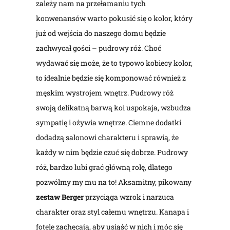
zależy nam na przełamaniu tych
konwenansów warto pokusić się o kolor, który
już od wejścia do naszego domu będzie
zachwycał gości – pudrowy róż. Choć
wydawać się może, że to typowo kobiecy kolor,
to idealnie będzie się komponować również z
męskim wystrojem wnętrz. Pudrowy róż
swoją delikatną barwą koi uspokaja, wzbudza
sympatię i ożywia wnętrze. Ciemne dodatki
dodadzą salonowi charakteru i sprawią, że
każdy w nim będzie czuć się dobrze. Pudrowy
róż, bardzo lubi grać główną rolę, dlatego
pozwólmy my mu na to! Aksamitny, pikowany
zestaw Berger
przyciąga wzrok i narzuca
charakter oraz styl całemu wnętrzu. Kanapa i
fotele zachęcają, aby usiąść w nich i móc się