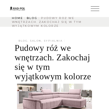
HOME
BLOG
PUDOWY RÓŻ WE
WNĘTRZACH. ZAKOCHAJ SIĘ W TYM
WYJĄTKOWYM KOLORZE
BLOG
,
SALON
,
SYPIALNIA
Pudowy róż we
wnętrzach. Zakochaj
się w tym
wyjątkowym kolorze