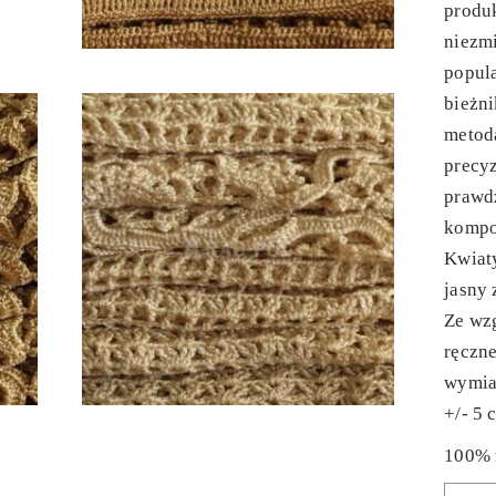
produ
niezmi
popul
bieżni
metod
precyz
prawdz
kompo
Kwiaty
jasny 
Ze wzg
ręczne
wymia
+/- 5 
100% 