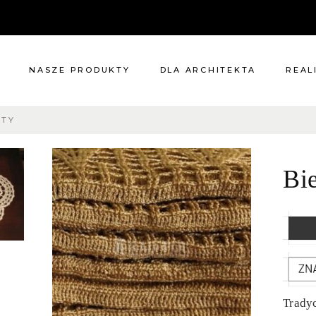
NASZE PRODUKTY
DLA ARCHITEKTA
REAL
ATY
Meble
Reali
Pomieszczenia
Meble
Bi
i
Oświetlenie
cie?
Renowacje
 nas
Kuchnie
Dodatki
Tkaniny
Katalog
Trady