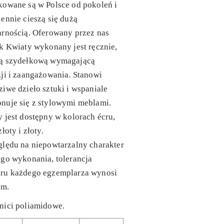
kowane są w Polsce od pokoleń i
ennie cieszą się dużą
arnością. Oferowany przez nas
k Kwiaty wykonany jest ręcznie,
ą szydełkową wymagającą
ji i zaangażowania. Stanowi
iwe dzieło sztuki i wspaniale
nuje się z stylowymi meblami.
 jest dostępny w kolorach écru,
złoty i złoty.
lędu na niepowtarzalny charakter
go wykonania, tolerancja
ru każdego egzemplarza wynosi
cm.
nici poliamidowe.