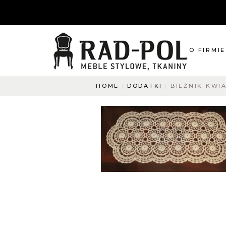
O FIRMIE
HOME
DODATKI
BIEŻNIK KWI
O nas
Blog
Aktualnośc
O co pyta
Napisz do