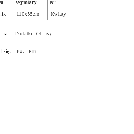
wa
Wymiary
Nr
nik
110x55cm
Kwiaty
ria:
Dodatki
Obrusy
l się:
FB
PIN