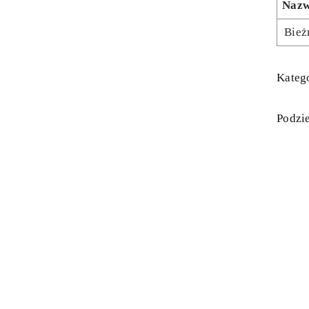
Naz
Bież
Katego
Podzie