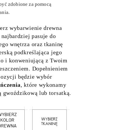
być zdobione za pomocą
ania.
erz wybarwienie drewna
 najbardziej pasuje do
ego wnętrza oraz tkaninę
erską podkreślająca jego
no i konweniującą z Twoim
eszczeniem. Dopełnieniem
ozycji będzie wybór
ńczenia
, które wykonamy
ą gwoździkową lub torsatką.