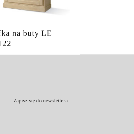
fka na buty LE
122
Zapisz się do newslettera.