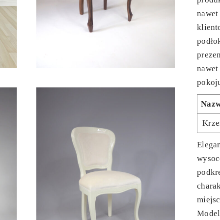
nawet
klient
podłok
prezen
nawet
pokoj
Naz
Krze
Elegan
wysoc
podkr
charak
miejs
Model