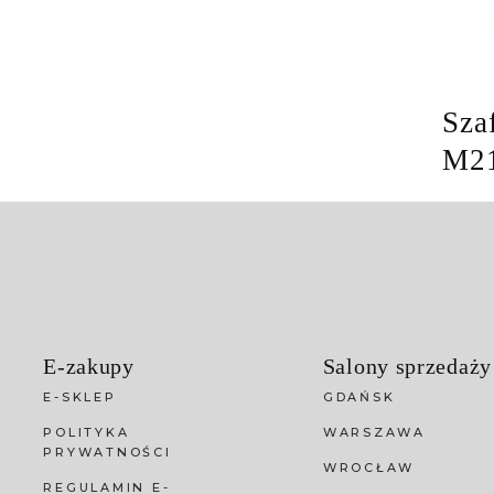
Sza
M2
E-zakupy
Salony sprzedaży
E-SKLEP
GDAŃSK
POLITYKA
WARSZAWA
PRYWATNOŚCI
WROCŁAW
REGULAMIN E-