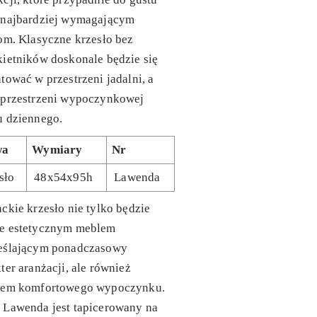
 najbardziej wymagającym
om. Klasyczne krzesło bez
ietników doskonale będzie się
tować w przestrzeni jadalni, a
 przestrzeni wypoczynkowej
u dziennego.
wa
Wymiary
Nr
sło
48x54x95h
Lawenda
ckie krzesło nie tylko będzie
e estetycznym meblem
eślającym ponadczasowy
ter aranżacji, ale również
cem komfortowego wypoczynku.
 Lawenda jest tapicerowany na