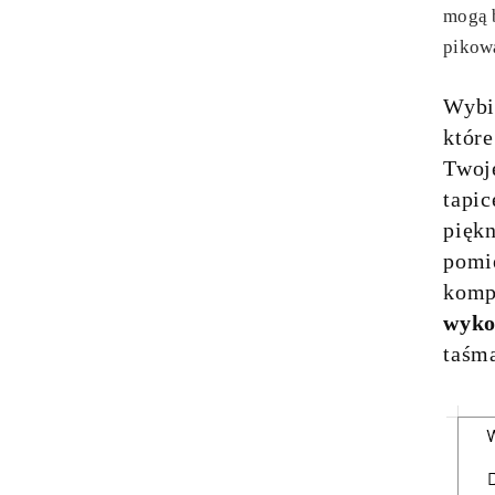
mogą 
pikow
Wybi
które
Twoj
tapic
pięk
pomi
komp
wyko
taśm