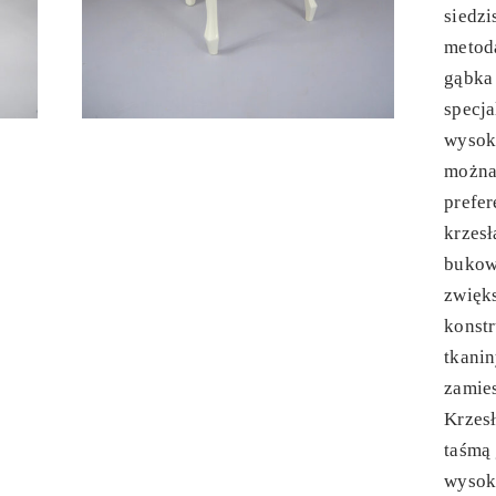
siedzi
metodą
gąbka 
specja
wysok
można
prefer
krzesł
bukow
zwięks
konstr
tkanin
zamie
Krzes
taśmą
wysok