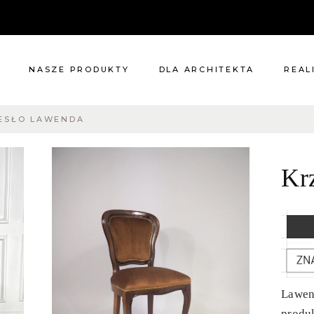
NASZE PRODUKTY
DLA ARCHITEKTA
REAL
ESŁO LAWENDA
Meble
Reali
Pomieszczenia
Meble
Kr
i
Oświetlenie
cie?
Renowacje
 nas
Kuchnie
Dodatki
Tkaniny
Katalog
Lawend
produk