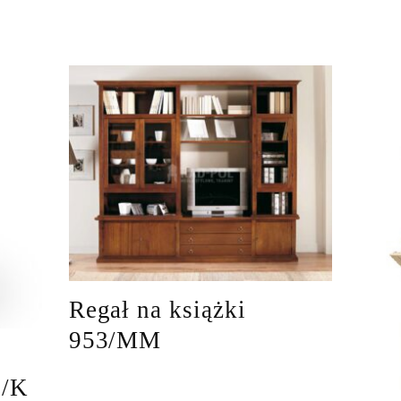
Regał na książki
953/MM
2/K