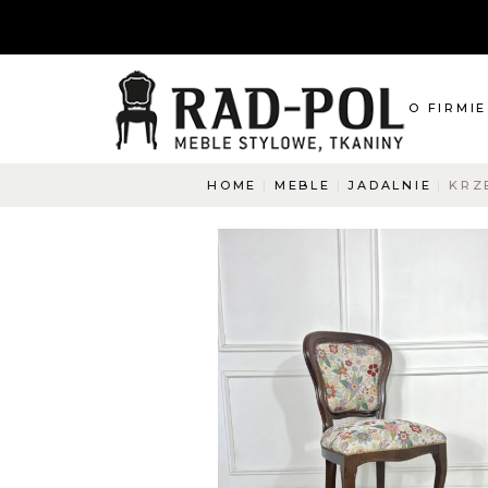
O FIRMIE
HOME
MEBLE
JADALNIE
KRZ
O nas
Blog
Aktualnośc
O co pyta
Napisz do