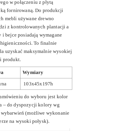
ego w połączeniu z płytą
ską fornirowaną. Do produkcji
ch mebli używane drewno
zi z kontrolowanych plantacji a
y i bejce posiadają wymagane
 higieniczności. To finalnie
la uzyskać maksymalnie wysokiej
i produkt.
wa
Wymiary
yna
103x45x197h
amówieniu do wyboru jest kolor
a – do dyspozycji kolory wg
y wybarwień (możliwe wykonanie
erze na wysoki połysk).