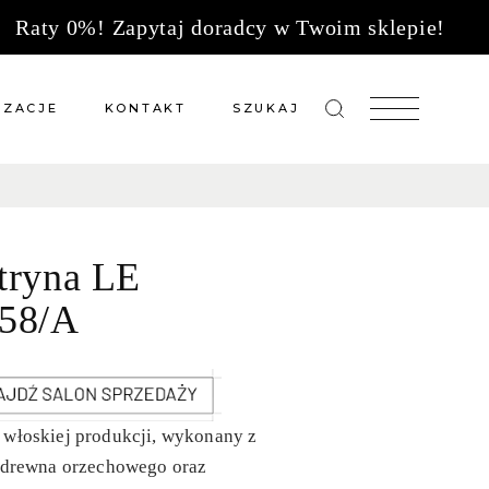
Raty 0%! Zapytaj doradcy w Twoim sklepie!
IZACJE
KONTAKT
SZUKAJ
zacje meble na wymiar
Salony sprzedaży
 wg tkanin
Tkaniny
tryna LE
Kuchnie
Biuro
58/A
 włoskiej produkcji, wykonany z
o drewna orzechowego oraz