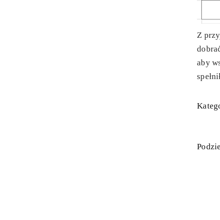
Z prz
dobra
aby ws
spełni
Katego
Podzie