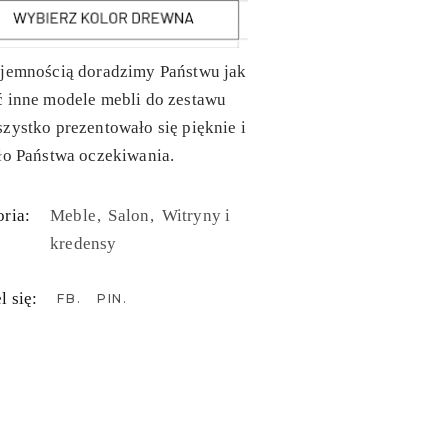
yjemnością doradzimy Państwu jak
ć inne modele mebli do zestawu
zystko prezentowało się pięknie i
ło Państwa oczekiwania.
ria:
Meble
Salon
Witryny i
kredensy
l się:
FB
PIN