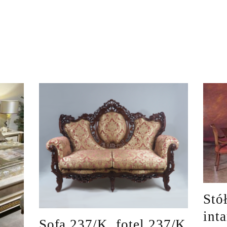
Stó
int
Sofa 237/K, fotel 237/K