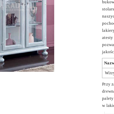
bukow
stolar
naszy
pochod
lakier
atesty
pozwa
jakośc
Naz
Witr
Przy z
drewn
palet
w laki