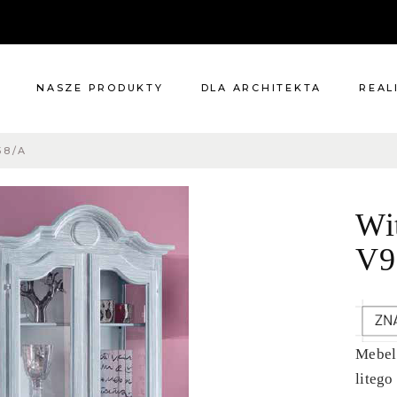
NASZE PRODUKTY
DLA ARCHITEKTA
REAL
58/A
Meble
Reali
Pomieszczenia
Meble
Wi
i
Oświetlenie
cie?
Renowacje
V9
 nas
Kuchnie
Dodatki
Tkaniny
Katalog
Mebel
liteg