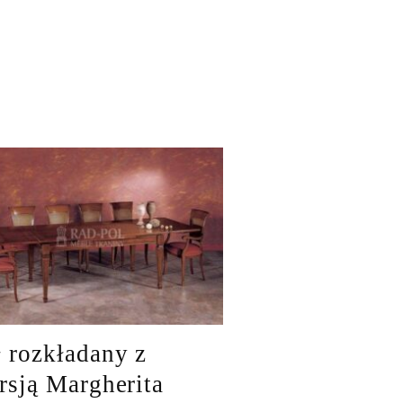
ł rozkładany z
arsją Margherita