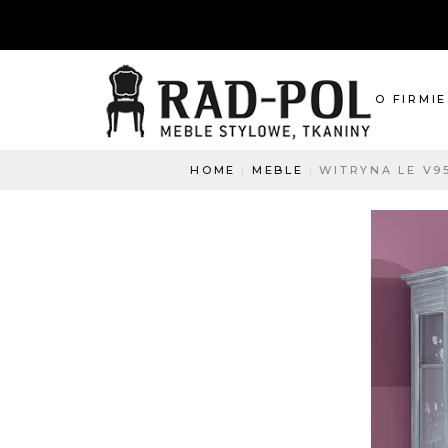
O FIRMIE
HOME
MEBLE
WITRYNA LE V9
O nas
Blog
Aktualnośc
O co pyta
Napisz do