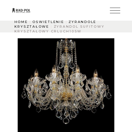
HOME
OŚWIETLENIE
ŻYRANDOLE
KRYSZTAŁOWE
ŻYRANDOL SUFITOWY
KRYSZTAŁOWY CRLUCH10SW