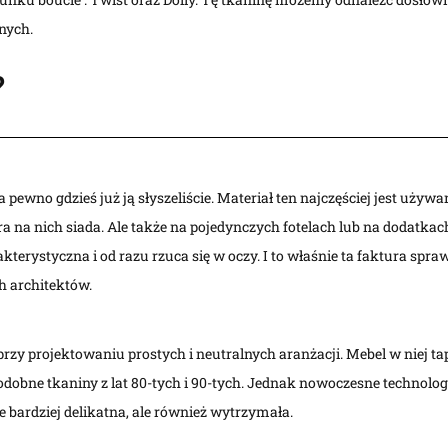
nych.
?
 pewno gdzieś już ją słyszeliście. Materiał ten najczęściej jest uż
óra na nich siada. Ale także na pojedynczych fotelach lub na dodatkach
kterystyczna i od razu rzuca się w oczy. I to właśnie ta faktura spraw
h architektów.
rzy projektowaniu prostych i neutralnych aranżacji. Mebel w niej t
obne tkaniny z lat 80-tych i 90-tych. Jednak nowoczesne technologi
ie bardziej delikatna, ale również wytrzymała.