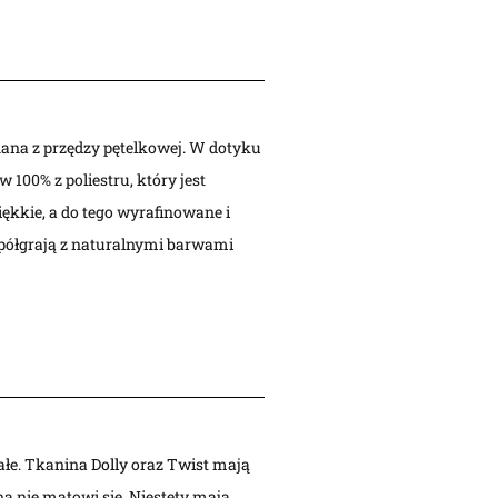
nana z przędzy pętelkowej. W dotyku
100% z poliestru, który jest
iękkie, a do tego wyrafinowane i
spółgrają z naturalnymi barwami
ałe. Tkanina
Dolly
oraz
Twist
mają
na nie matowi się. Niestety mają