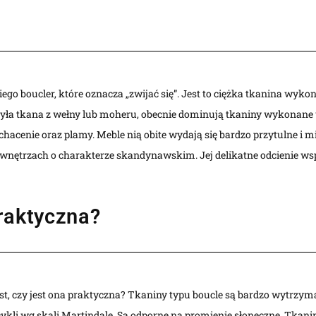
go boucler, które oznacza „zwijać się”. Jest to ciężka tkanina wyko
 była tkana z wełny lub moheru, obecnie dominują tkaniny wykonane w 
chacenie oraz plamy. Meble nią obite wydają się bardzo przytulne i m
 wnętrzach o charakterze skandynawskim. Jej delikatne odcienie w
praktyczna?
t, czy jest ona praktyczna? Tkaniny typu boucle są bardzo wytrzym
 cykli wg skali Martindale. Są odporne na promienie słoneczne. Tkani