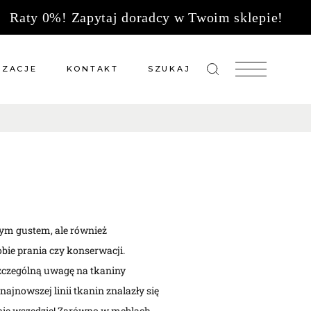
Raty 0%! Zapytaj doradcy w Twoim sklepie!
IZACJE
KONTAKT
SZUKAJ
zacje meble na wymiar
Salony sprzedaży
 wg tkanin
Tkaniny
Kuchnie
Biuro
zym gustem, ale również
bie prania czy konserwacji.
zczególną uwagę na tkaniny
ajnowszej linii tkanin znalazły się
wnie wszędzie! Zarówno w meblach