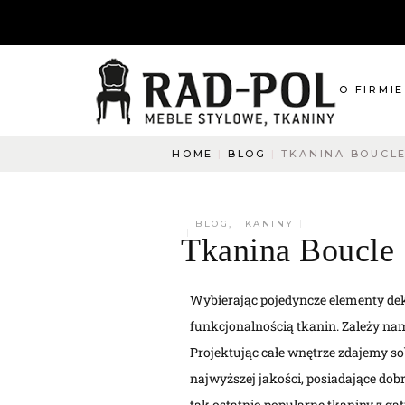
O FIRMIE
HOME
BLOG
TKANINA BOUCL
O nas
Blog
Aktualnośc
BLOG
,
TKANINY
Tkanina Boucle
O co pytac
Napisz do
Wybierając pojedyncze elementy deko
funkcjonalnością tkanin. Zależy na
Projektując całe wnętrze zdajemy s
najwyższej jakości, posiadające dob
tak ostatnio popularne tkaniny z g