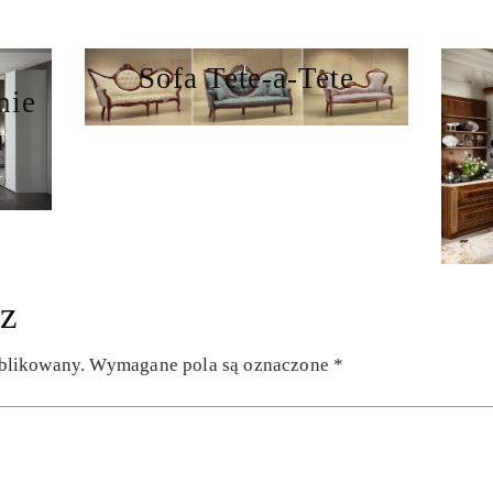
Sofa Tete-a-Tete
nie
u
z
ublikowany.
Wymagane pola są oznaczone
*