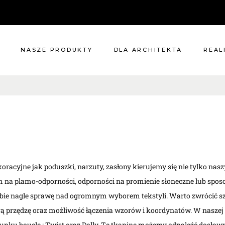
NASZE PRODUKTY
DLA ARCHITEKTA
REAL
E
Meble
Reali
Pomieszczenia
Meble
i
Oświetlenie
ie?
Renowacje
 nas
Kuchnie
Dodatki
racyjne jak poduszki, narzuty, zasłony kierujemy się nie tylko nas
Tkaniny
m na plamo-odporności, odporności na promienie słoneczne lub sposo
Katalog
obie nagle sprawę nad ogromnym wyborem tekstyli. Warto zwrócić s
rą przędzę oraz możliwość łączenia wzorów i koordynatów. W naszej n
atunku boucle : Twist oraz Dolly. Tę tkaninę możemy odnaleźć dosło