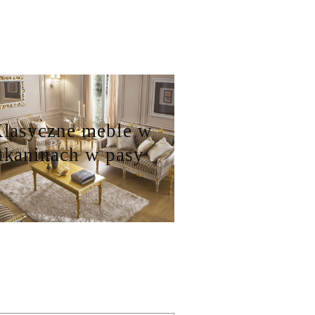
lasyczne meble w
tkaninach w pasy