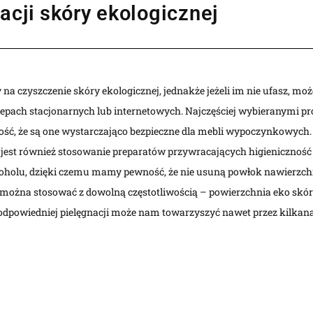
acji skóry ekologicznej
na czyszczenie skóry ekologicznej, jednakże jeżeli im nie ufasz, moż
lepach stacjonarnych lub internetowych. Najczęściej wybieranymi pro
ść, że są one wystarczająco bezpieczne dla mebli wypoczynkowych
st również stosowanie preparatów przywracających higieniczność 
koholu, dzięki czemu mamy pewność, że nie usuną powłok nawierzc
ożna stosować z dowolną częstotliwością – powierzchnia eko skóry s
 odpowiedniej pielęgnacji może nam towarzyszyć nawet przez kilkana