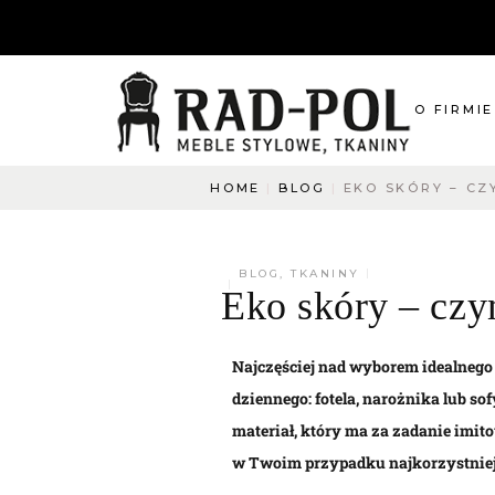
O FIRMIE
HOME
BLOG
EKO SKÓRY – CZY
O nas
Blog
Aktualnośc
BLOG
,
TKANINY
Eko skóry – czym
O co pytac
Napisz do
Najczęściej nad wyborem idealnego
dziennego: fotela, narożnika lub sof
materiał, który ma za zadanie imito
w Twoim przypadku najkorzystnie