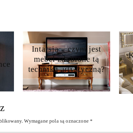
Intarsja – czym jest
K
mebel zdobione tą
nce
techniką artystyczną?
z
ublikowany.
Wymagane pola są oznaczone
*