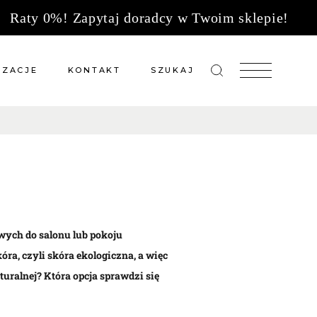
Raty 0%! Zapytaj doradcy w Twoim sklepie!
IZACJE
KONTAKT
SZUKAJ
zacje meble na wymiar
Salony sprzedaży
 wg tkanin
Tkaniny
Kuchnie
Biuro
wych do salonu lub pokoju
kóra, czyli skóra ekologiczna, a więc
turalnej? Która opcja sprawdzi się