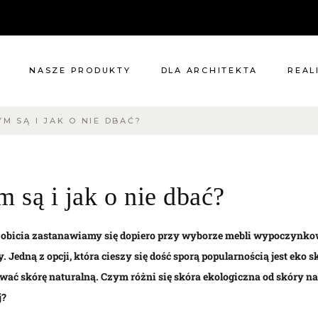
NASZE PRODUKTY
DLA ARCHITEKTA
REAL
M SĄ I JAK O NIE DBAĆ?
Meble
Reali
Pomieszczenia
Meble
i
Oświetlenie
 są i jak o nie dbać?
ie?
Renowacje
 nas
Kuchnie
Dodatki
 obicia zastanawiamy się dopiero przy wyborze mebli wypoczynko
Tkaniny
y. Jedną z opcji, która cieszy się dość sporą popularnością jest eko s
Katalog
wać skórę naturalną. Czym różni się skóra ekologiczna od skóry na
j?