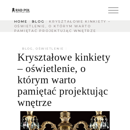
HOME
BLOG
KRYSZTAŁOWE KINKIETY –
OŚWIETLENIE, O KTÓRYM WARTO
PAMIĘTAĆ PROJEKTUJĄC WNĘTRZE
BLOG
,
OŚWIETLENIE
Kryształowe kinkiety
– oświetlenie, o
którym warto
pamiętać projektując
wnętrze